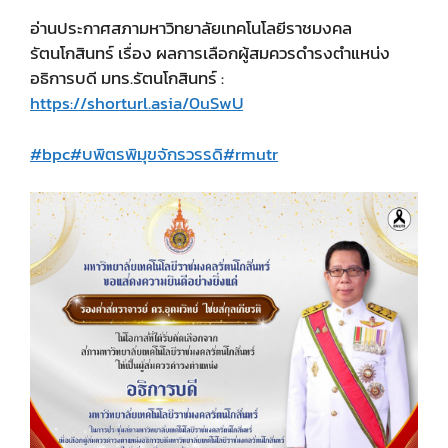
อ่านประกาศสภามหาวิทยาลัยเทคโนโลยีราชมงคล
รัตนโกสินทร์ เรื่อง ผลการเลือกผู้สมควรดำรงตำแหน่ง
อธิการบดี มทร.รัตนโกสินทร์ :
https://shorturl.asia/0uSwU
#bpc
#บพิตรพิมุขจักรวรรดิ
#rmutr