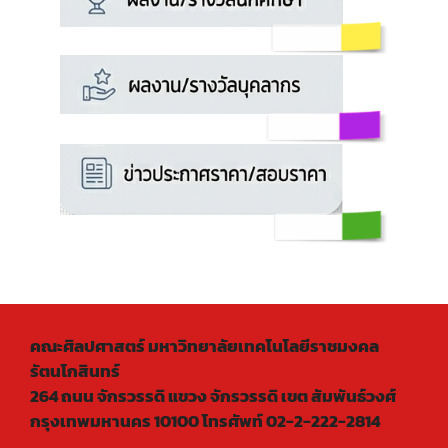
คณะศิลปศาสตร์ มหาวิทยาลัยเทคโนโลยีราชมงคล
รัตนโกสินทร์
264 ถนน จักรวรรดิ แขวง จักรวรรดิ เขต สัมพันธ์วงศ์
กรุงเทพมหานคร 10100 โทรศัพท์ 02-2-222-2814