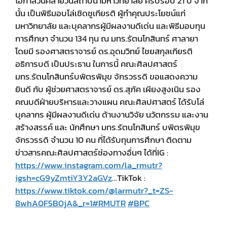
โอกาสวันคล้ายวันสถาปนามหาวิทยาลัย ครบรอบ 21 ปี จาก
นั้น เป็นพิธีมอบโล่เชิดชูเกียรติ ผู้ทำคุณประโยชน์แก่
มหาวิทยาลัย และบุคลากรผู้มีผลงานดีเด่น และพิธีมอบทุน
การศึกษา จำนวน 134 ทุน ณ มทร.รัตนโกสินทร์ ศาลายา
โดยมี รองศาสตราจารย์ ดร.อุดมวิทย์ ไชยสกุลเกียรติ
อธิการบดี เป็นประธาน ในการนี้ คณะศิลปศาสตร์
มทร.รัตนโกสินทร์บพิตรพิมุข จักรวรรดิ ขอแสดงความ
ยินดี กับ ผู้ช่วยศาสตราจารย์ ดร.สุภัค เผียงสูงเนิน รอง
คณบดีฝ่ายบริหารและวางแผน คณะศิลปศาสตร์ ได้รับโล่
บุคลากร ผู้มีผลงานดีเด่น ด้านงานวิจัย นวัตกรรม และงาน
สร้างสรรค์ และ นักศึกษา มทร.รัตนโกสินทร์ บพิตรพิมุข
จักรวรรดิ จำนวน 10 คน ที่ได้รับทุนการศึกษา ติดตาม
ข่าวสารคณะศิลปศาสตร์ช่องทางอื่นๆ ได้ที่IG :
https://www.instagram.com/la_rmutr?
igsh=cG9yZmtiY3Y2aGVz
…TikTok :
https://www.tiktok.com/@larmutr?_t=ZS-
8whA0F5B0jA&_r=1
#RMUTR
#BPC