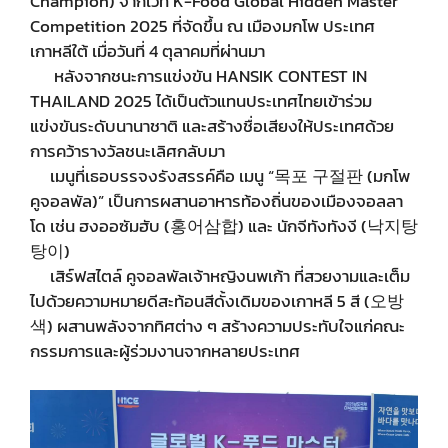
Champion) จากเวที K-Food Global Hidden Master
Competition 2025 ที่จัดขึ้น ณ เมืองมกโพ ประเทศ
เกาหลีใต้ เมื่อวันที่ 4 ตุลาคมที่ผ่านมา
หลังจากชนะการแข่งขัน HANSIK CONTEST IN
THAILAND 2025 ได้เป็นตัวแทนประเทศไทยเข้าร่วม
แข่งขันระดับนานาชาติ และสร้างชื่อเสียงให้ประเทศด้วย
การคว้ารางวัลชนะเลิศกลับมา
เมนูที่เธอบรรจงรังสรรค์คือ เมนู “목포 구절판 (มกโพ
คูจอลพัล)” เป็นการผสานอาหารท้องถิ่นของเมืองจอลลา
โด เช่น ฮงออซัมฮับ (홍어삼합) และ นักจีทังทังงี (낙지탕
탕이)
เสิร์ฟสไตล์ คูจอลพัลเจ้าหญิงนพเก้า ที่สวยงามและเต็ม
ไปด้วยความหมายดีสะท้อนสีดั้งเดิมของเกาหลี 5 สี (오방
색) ผสานพลังจากทิศต่าง ๆ สร้างความประทับใจแก่คณะ
กรรมการและผู้ร่วมงานจากหลายประเทศ