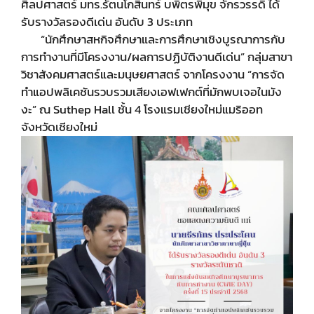
ศิลปศาสตร์ มทร.รัตนโกสินทร์ บพิตรพิมุข จักรวรรดิ ได้
รับรางวัลรองดีเด่น อันดับ 3 ประเภท
“นักศึกษาสหกิจศึกษาและการศึกษาเชิงบูรณาการกับ
การทำงานที่มีโครงงาน/ผลการปฏิบัติงานดีเด่น” กลุ่มสาขา
วิชาสังคมศาสตร์และมนุษยศาสตร์ จากโครงงาน “การจัด
ทำแอปพลิเคชันรวบรวมเสียงเอฟเฟกต์ที่มักพบเจอในมัง
งะ” ณ Suthep Hall ชั้น 4 โรงแรมเชียงใหม่แมริออท
จังหวัดเชียงใหม่