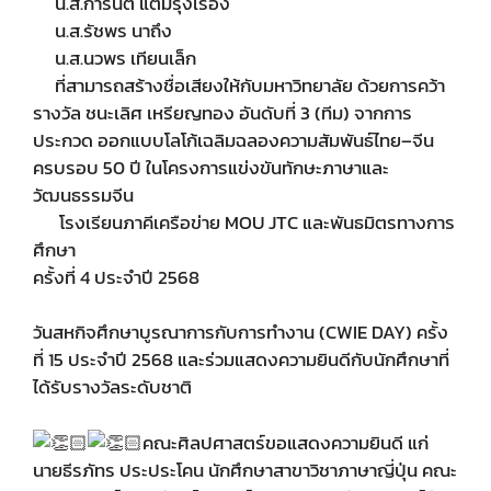
น.ส.การันตี แต้มรุ่งเรือง
น.ส.รัชพร นาถึง
น.ส.นวพร เทียนเล็ก
ที่สามารถสร้างชื่อเสียงให้กับมหาวิทยาลัย ด้วยการคว้า
รางวัล ชนะเลิศ เหรียญทอง อันดับที่ 3 (ทีม) จากการ
ประกวด ออกแบบโลโก้เฉลิมฉลองความสัมพันธ์ไทย–จีน
ครบรอบ 50 ปี ในโครงการแข่งขันทักษะภาษาและ
วัฒนธรรมจีน
โรงเรียนภาคีเครือข่าย MOU JTC และพันธมิตรทางการ
ศึกษา
ครั้งที่ 4 ประจำปี 2568
วันสหกิจศึกษาบูรณาการกับการทำงาน (CWIE DAY) ครั้ง
ที่ 15 ประจำปี 2568 และร่วมแสดงความยินดีกับนักศึกษาที่
ได้รับรางวัลระดับชาติ
คณะศิลปศาสตร์ขอแสดงความยินดี แก่
นายธีรภัทร ประประโคน นักศึกษาสาขาวิชาภาษาญี่ปุ่น คณะ