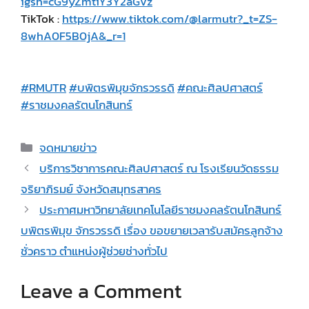
igsh=cG9yZmtiY3Y2aGVz
TikTok :
https://www.tiktok.com/@larmutr?_t=ZS-
8whA0F5B0jA&_r=1
#RMUTR
#บพิตรพิมุขจักรวรรดิ
#คณะศิลปศาสตร์
#ราชมงคลรัตนโกสินทร์
Categories
จดหมายข่าว
บริการวิชาการคณะศิลปศาสตร์ ณ โรงเรียนวัดธรรม
จริยาภิรมย์ จังหวัดสมุทรสาคร
ประกาศมหาวิทยาลัยเทคโนโลยีราชมงคลรัตนโกสินทร์
บพิตรพิมุข จักรวรรดิ เรื่อง ขอขยายเวลารับสมัครลูกจ้าง
ชั่วคราว ตำแหน่งผู้ช่วยช่างทั่วไป
Leave a Comment