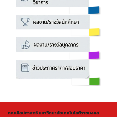
คณะศิลปศาสตร์ มหาวิทยาลัยเทคโนโลยีราชมงคล