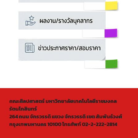
คณะศิลปศาสตร์ มหาวิทยาลัยเทคโนโลยีราชมงคล
รัตนโกสินทร์
264 ถนน จักรวรรดิ แขวง จักรวรรดิ เขต สัมพันธ์วงศ์
กรุงเทพมหานคร 10100 โทรศัพท์ 02-2-222-2814