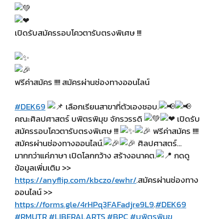
เปิดรับสมัครรอบโควตารับตรงพิเศษ !!!
ฟรีค่าสมัคร !!!! สมัครผ่านช่องทางออนไลน์
#DEK69
เลือกเรียนสาขาที่ตัวเองชอบ.
คณะศิลปศาสตร์ บพิตรพิมุข จักรวรรดิ
เปิดรับ
สมัครรอบโควตารับตรงพิเศษ !!!
ฟรีค่าสมัคร !!!!
สมัครผ่านช่องทางออนไลน์.
ศิลปศาสตร์…
มากกว่าแค่ภาษา เปิดโลกกว้าง สร้างอนาคต.
กดดู
ข้อมูลเพิ่มเติม >>
https://anyflip.com/kbczo/ewhr/
.สมัครผ่านช่องทาง
ออนไลน์ >>
https://forms.gle/4rHPq3FAFadjre9L9
.
#DEK69
#RMUTR
#LIBERALARTS
#BPC
#บพิตรพิมุข