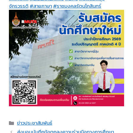
จักรวรรดิ
#สายภาษา
#ราชมงคลรัตนโกสินทร์
Categories
ข่าวประชาสัมพันธ์
ส่งมอบบันทึกข้อตกลงความร่วมมือ​ทางการศึกษา