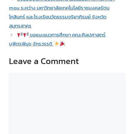
mou​ ระหว่าง​ มหาวิทยาลัย​เทคโนโลยี​ราช​มงคล​รั​ตน​
โกสินทร์​ และโรงเรียนวัดธรรมจริยา​ภิรมย์​ จังหวัด
สมุทรสาคร
ขอแนะแนวการศึกษา คณะศิลปศาสตร์
บพิตรพิมุข จักรวรรดิ
Leave a Comment
Comment