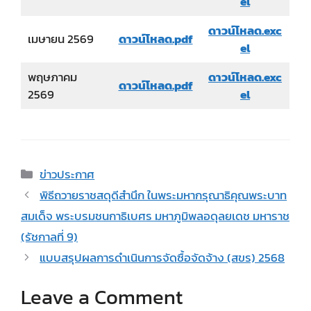
el
ดาวน์โหลด
.exc
เมษายน 2569
ดาวน์โหลด.pdf
el
พฤษภาคม
ดาวน์โหลด
.exc
ดาวน์โหลด.pdf
2569
el
Categories
ข่าวประกาศ
พิธีถวายราชสดุดีสำนึก ในพระมหากรุณาธิคุณพระบาท
สมเด็จ พระบรมชนกาธิเบศร มหาภูมิพลอดุลยเดช มหาราช
(รัชกาลที่ 9)
แบบสรุปผลการดำเนินการจัดซื้อจัดจ้าง (สขร) 2568
Leave a Comment